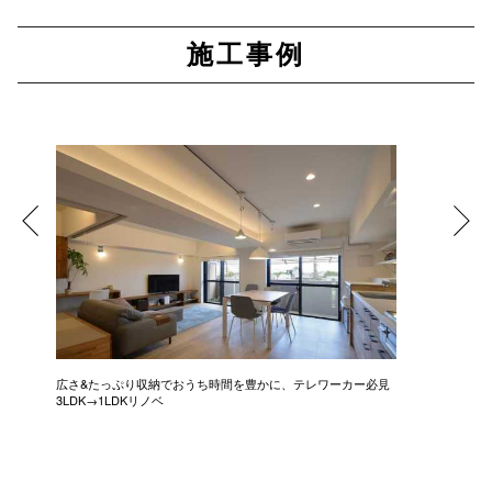
施工事例
広さ&たっぷり収納でおうち時間を豊かに、テレワーカー必見
モデルは
3LDK→1LDKリノベ
にこだわっ