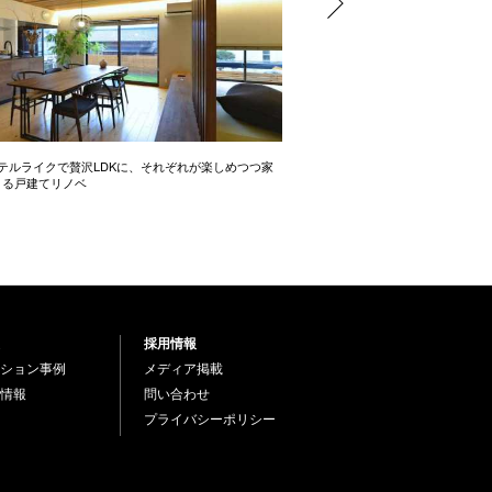
テルライクで贅沢LDKに、それぞれが楽しめつつ家
開放感たっぷりの間取り術 2LD
きる戸建てリノベ
採用情報
ション事例
メディア掲載
情報
問い合わせ
プライバシーポリシー