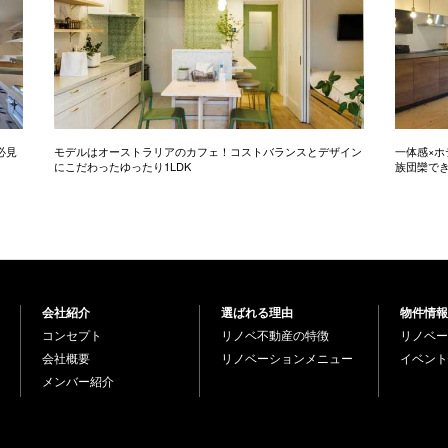
必見
モデルはオーストラリアのカフェ！コストバランスとデザイン
一体感×ホ
にこだわったゆったり1LDK
族団欒で
会社紹介
選ばれる理由
物件情報
コンセプト
リノベ不動産の特徴
リノベー
会社概要
リノベーションメニュー
イベント
メンバー紹介