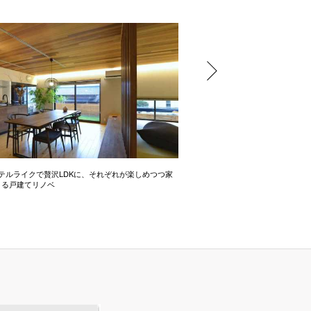
テルライクで贅沢LDKに、それぞれが楽しめつつ家
開放感たっぷりの間取り術 2LD
きる戸建てリノベ