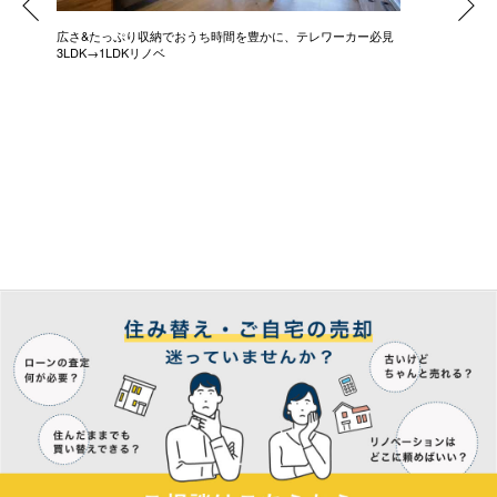
広さ&たっぷり収納でおうち時間を豊かに、テレワーカー必見
モデルは
3LDK→1LDKリノベ
にこだわっ