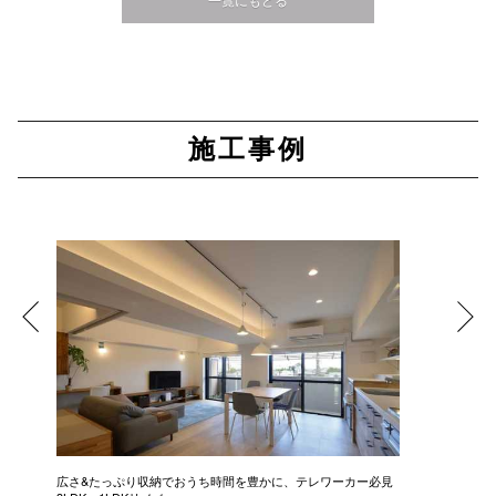
施工事例
広さ&たっぷり収納でおうち時間を豊かに、テレワーカー必見
モデルは