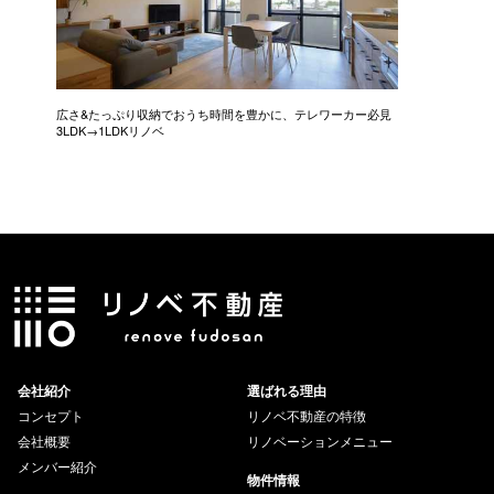
広さ&たっぷり収納でおうち時間を豊かに、テレワーカー必見
モデルは
3LDK→1LDKリノベ
にこだわっ
会社紹介
選ばれる理由
コンセプト
リノベ不動産の特徴
会社概要
リノベーションメニュー
メンバー紹介
物件情報